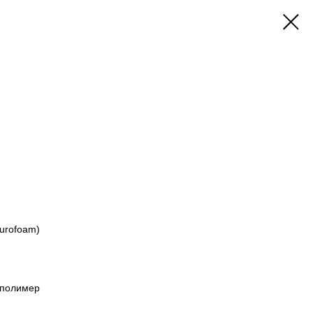
Durofoam)
 полимер