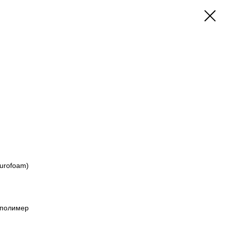
Durofoam)
 полимер