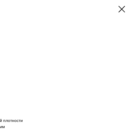
й плотности
 мм